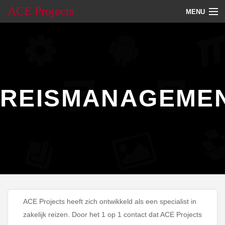
ACE Projects
MENU
Reismanagement
Groepsreizen
REISMANAGEME
ACE Projects heeft zich ontwikkeld als een specialist in
zakelijk reizen. Door het 1 op 1 contact dat ACE Projects